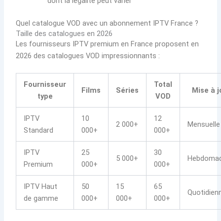
dont la légalité peut varier
Quel catalogue VOD avec un abonnement IPTV France ?
Taille des catalogues en 2026
Les fournisseurs IPTV premium en France proposent en
2026 des catalogues VOD impressionnants :
Fournisseur
Total
Films
Séries
Mise à j
type
VOD
IPTV
10
12
2 000+
Mensuelle
Standard
000+
000+
IPTV
25
30
5 000+
Hebdomad
Premium
000+
000+
IPTV Haut
50
15
65
Quotidien
de gamme
000+
000+
000+