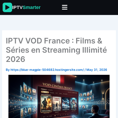
Skip
IPTV
Smarter
to
content
IPTV VOD France : Films &
Séries en Streaming Illimité
2026
By
https://blue-magpie-504682.hostingersite.com/
/
May 31, 2026