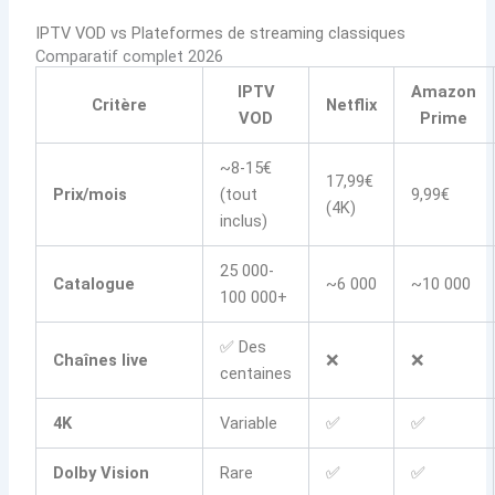
IPTV VOD vs Plateformes de streaming classiques
Comparatif complet 2026
IPTV
Amazon
Critère
Netflix
VOD
Prime
~8-15€
17,99€
Prix/mois
(tout
9,99€
(4K)
inclus)
25 000-
Catalogue
~6 000
~10 000
100 000+
✅ Des
Chaînes live
❌
❌
centaines
4K
Variable
✅
✅
Dolby Vision
Rare
✅
✅